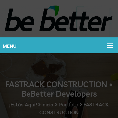
FASTRACK CONSTRUCTION •
BeBetter Developers
¡Estás Aquí!
Inicio
Portfolio
FASTRACK
CONSTRUCTION