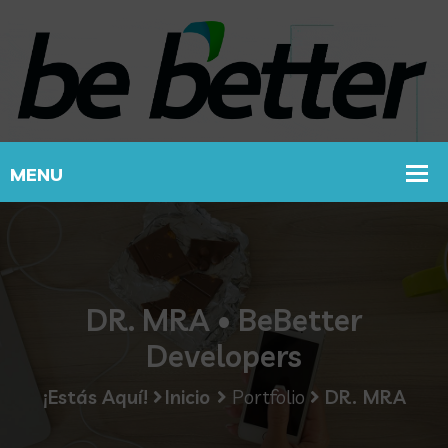
DR. MRA • BeBetter
Developers
¡Estás Aquí!
Inicio
Portfolio
DR. MRA